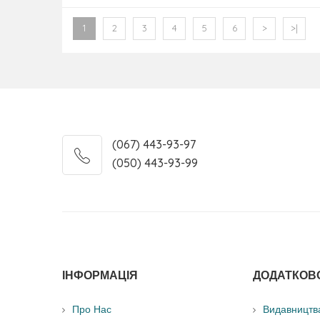
1
2
3
4
5
6
>
>|
(067) 443-93-97
(050) 443-93-99
ІНФОРМАЦІЯ
ДОДАТКОВ
Про Нас
Видавництв