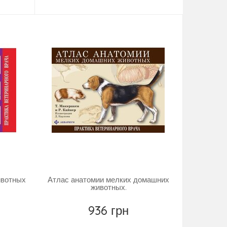
Повідомити
ивотных
Атлас анатомии мелких домашних
животных.
936 грн
Повідомити