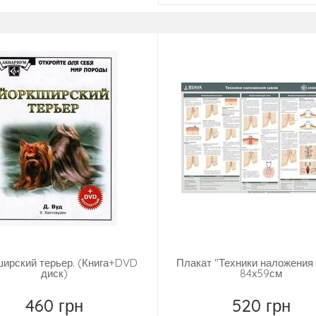
ирский терьер. (Книга+DVD
Плакат "Техники наложения
диск)
84х59см
460 грн
520 грн