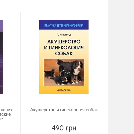
Купити
машних
Акушерство и гинекология собак
еские
е..
490 грн