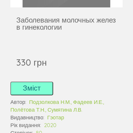
Заболевания молочных желез
в гинекологии
330 грн
Зміст
Автор:
Подзолкова Н.М., Фадеев И.Е.,
Полётова Т.Н., Сумятина Л.В.
Видавництво:
Гэотар
Рік видання:
2020
Сторінок:
80