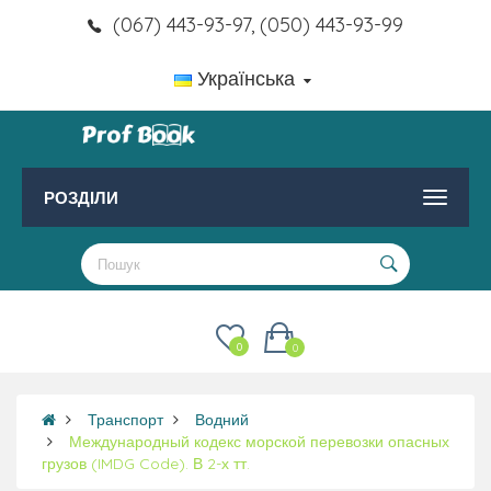
(067) 443-93-97, (050) 443-93-99
Українська
РОЗДІЛИ
0
0
Транспорт
Водний
Международный кодекс морской перевозки опасных
грузов (IMDG Code). В 2-х тт.