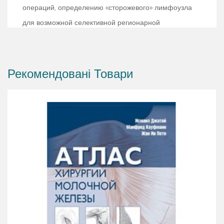
операций, определению «сторожевого» лимфоузла
для возможной селективной регионарной
лимфаденэктомии. Приведена последняя
Международная классификация по системе TNM
(седьмая редакция). Как и в предыдущих изданиях
Рекомендовані Товари
атласа, большое внимание уделено особенностям
топографической анатомии передней грудной,
лимфо- и кровоснабжению молочной железы и
регионарных зон. Описаны все основные
классические радикальные операции (доступы,
техника, объем и характер) и современные
тенденции при лечении новообразований молочной
железы.
Для онкологов, маммологов, пластических хирургов и
врачей общей лечебной практики.