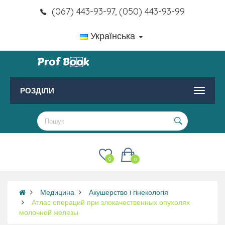
(067) 443-93-97, (050) 443-93-99
Українська
РОЗДІЛИ
0
0
Медицина
Акушерство і гінекологія
Атлас операций при злокачественных опухолях
молочной железы