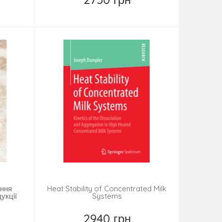
Купить
іння
Heat Stability of Concentrated Milk
укції
Systems
2940 грн