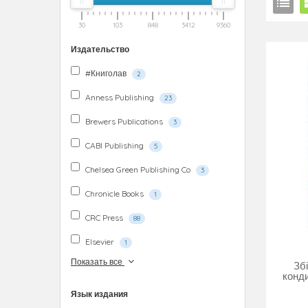
30
103
848
3412
9360
Издательство
#Книголав
2
Anness Publishing
23
Brewers Publications
3
CABI Publishing
5
Chelsea Green Publishing Co
3
Chronicle Books
1
CRC Press
88
Elsevier
1
Показать все
Зб
конд
Язык издания