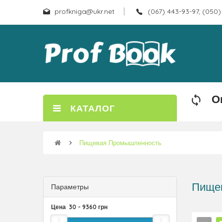
profkniga@ukr.net
(067) 443-93-97, (050)
О
КАТАЛОГ
Пищевая Промышленность
Пище
Параметры
Цена
30
-
9360
грн