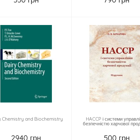
Купить
Купить
y Chemistry and Biochemistry
HACCP і системи управл
безпечністю харчової прод
2940 грн
500 грн