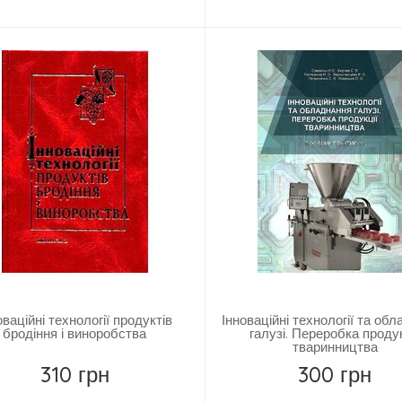
Купить
Купить
оваційні технології продуктів
Інноваційні технології та об
бродіння і виноробства
галузі. Переробка продук
тваринництва
310 грн
300 грн
Купить
Купить