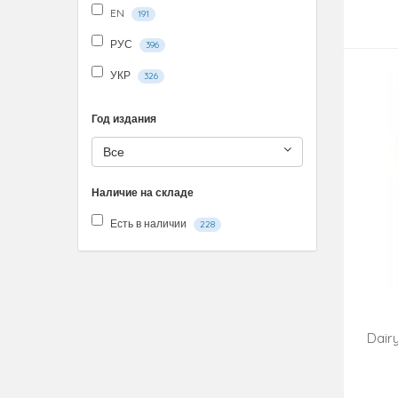
EN
191
РУС
396
УКР
326
Год издания
Все
Наличие на складе
Есть в наличии
228
Dair