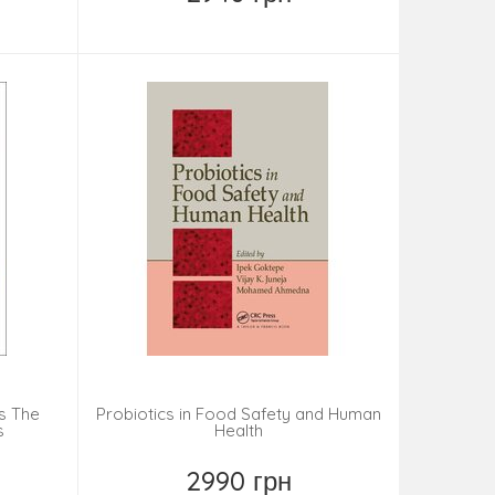
Купить
s The
Probiotics in Food Safety and Human
s
Health
2990 грн