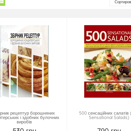
ірник рецептур борошняних
500 сенсаційних салатів 
итерських і здобних булочних
Sensational Salads)
виробів
530 грн
790 грн