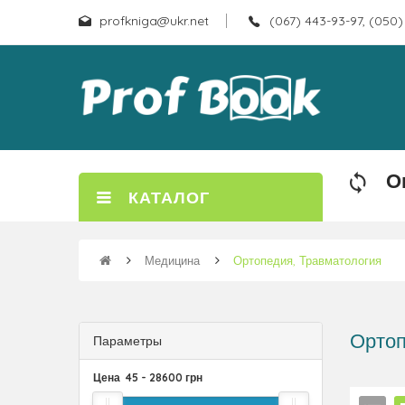
profkniga@ukr.net
(067) 443-93-97, (050)
О
КАТАЛОГ
Медицина
Ортопедия, Травматология
Ортоп
Параметры
Цена
45
-
28600
грн