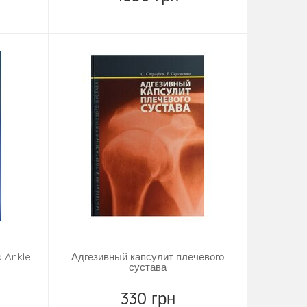
Купить
d Ankle
Адгезивный капсулит плечевого
y
сустава
330 грн