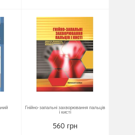
Купить
аний
Гнійно-запальні захворювання пальців
і кисті
560 грн
Купить