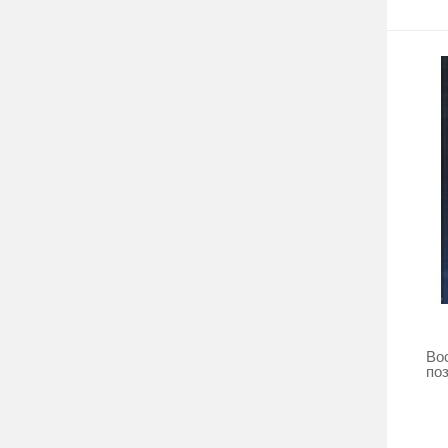
Во
по