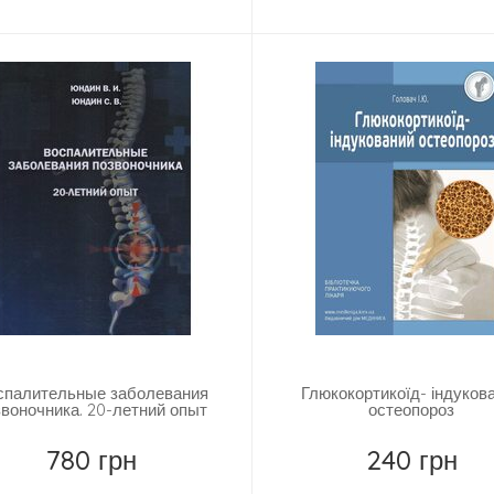
Купить
Замовити
спалительные заболевания
Глюкокортикоїд- індуков
звоночника. 20-летний опыт
остеопороз
780 грн
240 грн
Купить
Замовити