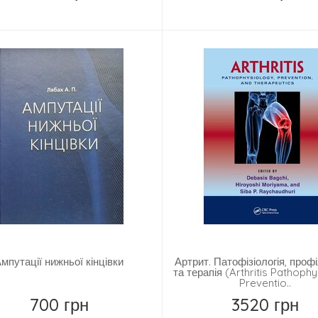
Купить
Купить
мпутації нижньої кінцівки
Артрит. Патофізіологія, проф
та терапія (Arthritis Pathoph
Preventio..
700 грн
3520 грн