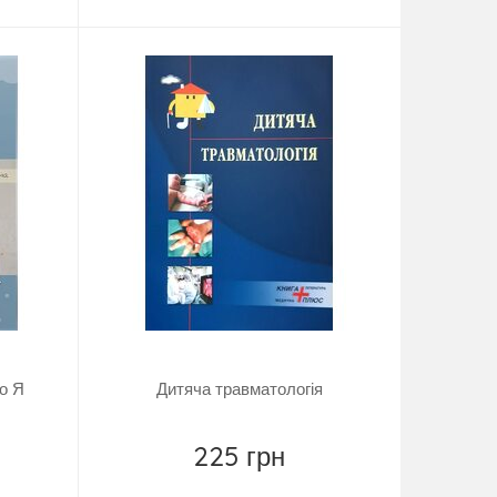
до Я
Дитяча травматологія
225 грн
Купить