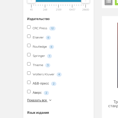
45
268
2559
10437
28600
Издательство
CRC Press
12
Elsevier
6
Routledge
6
Springer
1
Thieme
3
Wolters Kluwer
4
АБВ-пресс
2
Аверс
2
Показать все
Тр
стан
Язык издания