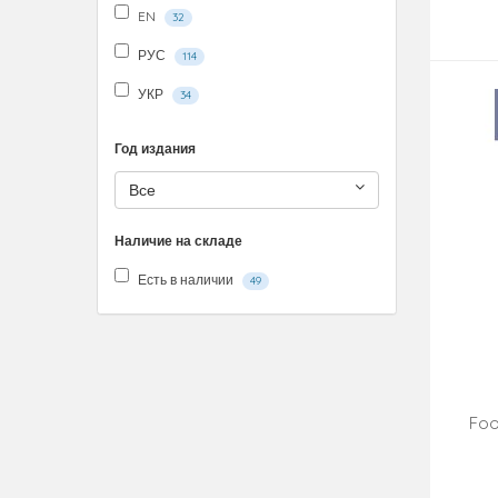
EN
32
РУС
114
УКР
34
Год издания
Все
Наличие на складе
Есть в наличии
49
Foo