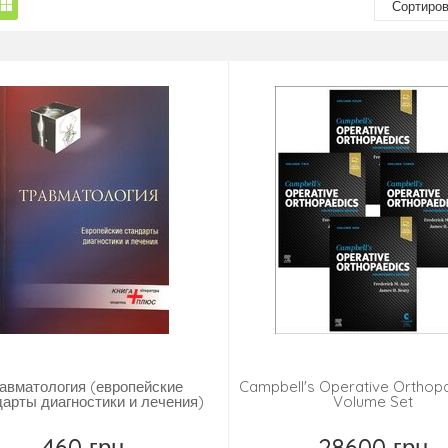
авматология (европейские
Campbell's Operative Orthopa
дарты диагностики и лечения)
Volume Set
460 грн
28600 грн