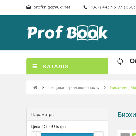
profkniga@ukr.net
(067) 443-93-97, (050)
О
КАТАЛОГ
Пищевая Промышленность
Биохимия, Ми
Биохи
Параметры
Цена
124
-
5616
грн