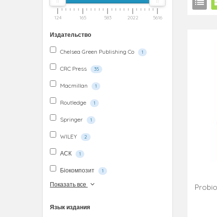
124
165
583
2022
5616
Издательство
Chelsea Green Publishing Co
1
CRC Press
35
Macmillan
1
Routledge
1
Springer
1
WILEY
2
АСК
1
Біокомпозит
1
Показать все
Probio
Язык издания