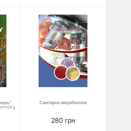
жера/
Санітарна мікробіологія
hemistry
280 грн
Замовити