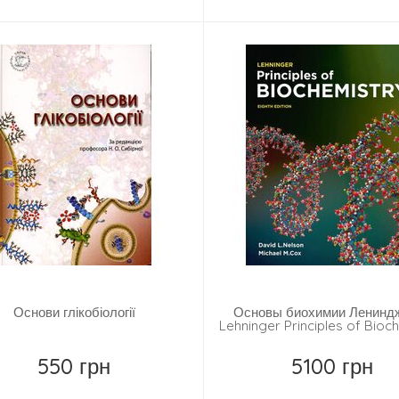
Основи глікобіології
Основы биохимии Ленинд
Lehninger Principles of Bioc
550 грн
5100 грн
Купить
Купить