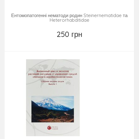
Ентомопатогенні нематоди родин Steinernematidae та
Heterorhabditidae
250 грн