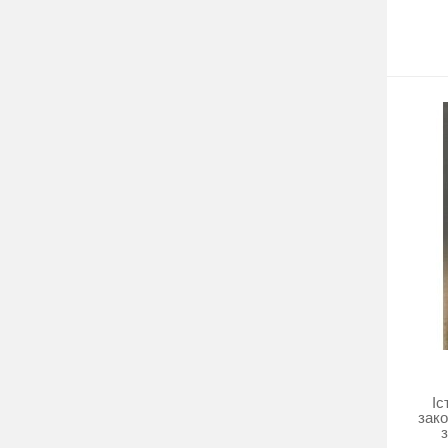
Іс
зак
з