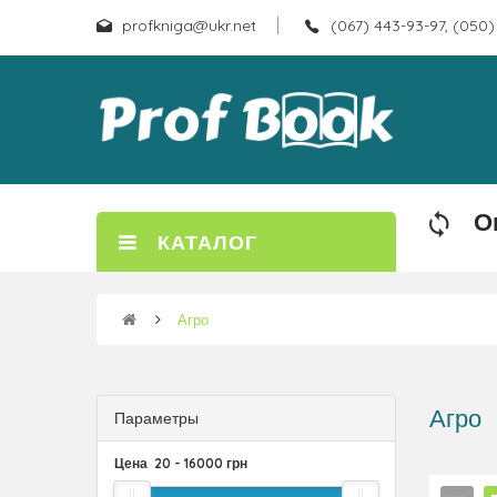
profkniga@ukr.net
(067) 443-93-97, (050)
О
КАТАЛОГ
Агро
Агро
Параметры
Цена
20
-
16000
грн