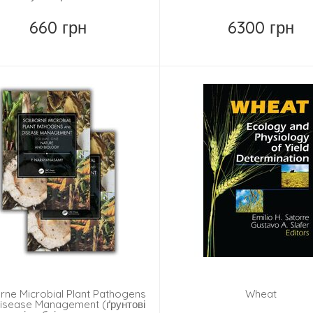
660 грн
6300 грн
Купить
Купить
orne Microbial Plant Pathogens
Wheat
isease Management (ґрунтові