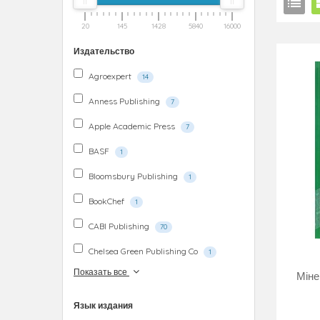
20
145
1428
5840
16000
Издательство
Agroexpert
14
Anness Publishing
7
Apple Academic Press
7
BASF
1
Bloomsbury Publishing
1
BookChef
1
CABI Publishing
70
Chelsea Green Publishing Co
1
Показать все
Міне
Язык издания