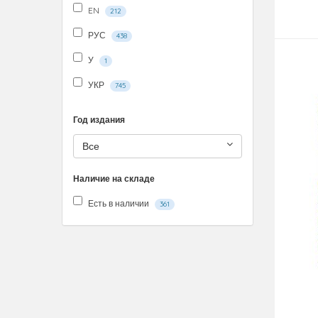
EN
212
РУС
438
У
1
УКР
745
Год издания
Все
Наличие на складе
Есть в наличии
361