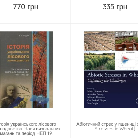
770 грн
335 грн
Купить
Купить
торія українського лісового
Абіотичний стрес у пшениці 
онодавства. Часи визвольних
Stresses in Wheat)
магань та період НЕП 19..