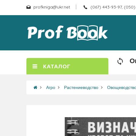
profkniga@ukr.net
(067) 443-93-97, (050)
О
КАТАЛОГ
Агро
Растениеводство
Овощеводств