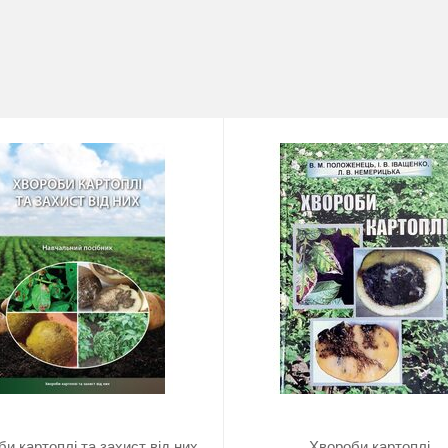
и картоплі та захист від них
Хвороби картоплі