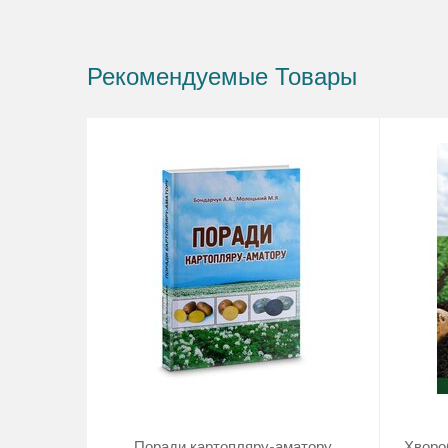
Рекомендуемые Товары
Поради картопляру-аматору
Хвороб