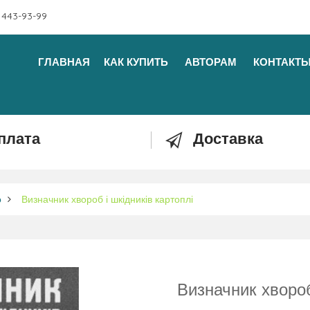
 443-93-99
ГЛАВНАЯ
КАК КУПИТЬ
АВТОРАМ
КОНТАКТ
плата
Доставка
о
Визначник хвороб і шкідників картоплі
Визначник хвороб