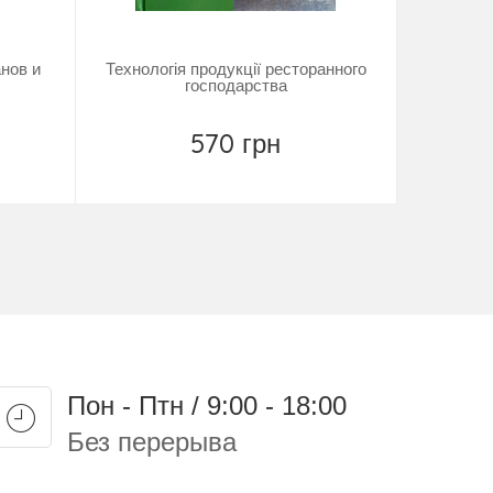
нов и
Технологія продукції ресторанного
Основи 
господарства
570 грн
29
Повідомити
Пон - Птн / 9:00 - 18:00
Без перерыва