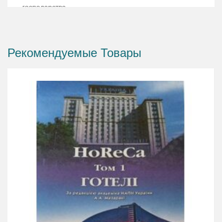
господарства.
Інформацію, рисунки, таблиці, схеми представлені у
посібнику, наведено з навчальною метою, тому в
Рекомендуемые Товары
жодному разі це не слід вважати наміром порушення
авторських прав. Для студентів зі спеціальностей: 181
«Харчові технології», 241 «Готельно-ресторанна
справа», а також керівників і фахівців закладів
ресторанного господарства.