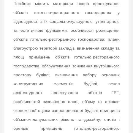
Посібник містить матеріали основ проектування
об’єктів готельно-ресторанного господарства у
відповідності з їх соціально-культурною, утилітарною
та естетичною функціями; особливості розміщення
об’єктів готельно-ресторанного господарства; плани
благоустрою території закладів; визначення складу та
площ приміщень об’єктів готельно-ресторанного
господарства; обґрунтування зонування внутрішнього
простору будівлі; визначення вибору основних
конструктивних елементів будівлі; основ
архітектурного проектування об’єктів ГРГ;
особливостей визначення площ, об’єму та техніко-
економічної оцінки запропонованої будівлі; принципів
об’ємно-планувальних рішень та дизайну, стилів і
брендів приміщень готельно-ресторанного