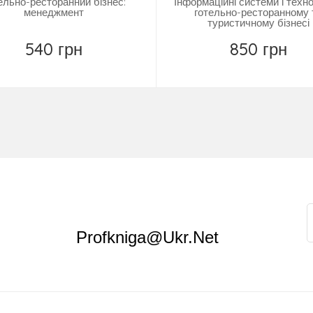
ельно-ресторанний бізнес:
Інформаційні системи і техно
менеджмент
готельно-ресторанному 
туристичному бізнесі
540 грн
850 грн
Купить
Купить
Profkniga@ukr.net