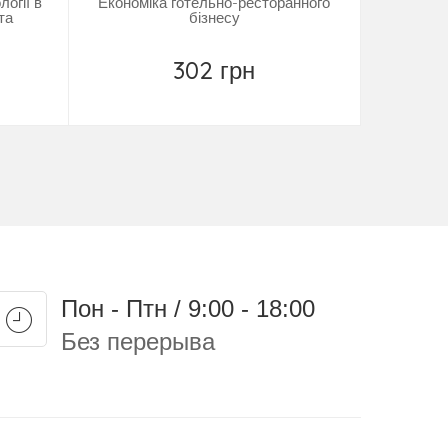
логії в
Економіка готельно-ресторанного
та
бізнесу
302 грн
Замовити
Пон - Птн / 9:00 - 18:00
Без перерыва