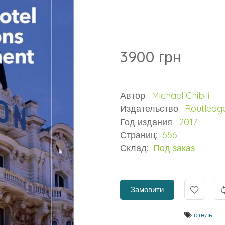
3900 грн
Автор:
Michael Chibili
Издательство:
Routledg
Год издания:
2017
Страниц:
656
Склад:
Под заказ
Замовити
отель