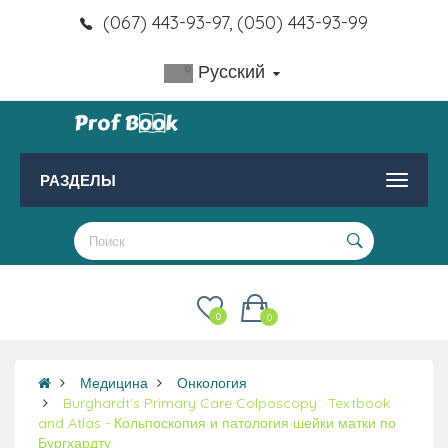
(067) 443-93-97, (050) 443-93-99
Русский
РАЗДЕЛЫ
0
0
Медицина
Онкология
Burghardt's Primary Care Colposcopy : Textbook
and Atlas - Кольпоскопия и патология шейки матки по
Бургхардту