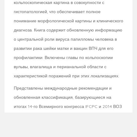
кольпоскопическая картина в совокупности с
гистопатологией, что обеспечивает полное
понимание морфологической картины и клинического
диагноза. Книга содержит обновленную информацию
о центральной роли вируса папилломы человека в
развитии рака шейки матки и вакцин ВПЧ для его
профилактики. Включены главы по кольпоскопии
вульвы, влагалища и перианальной области с
характеристикой поражений при этих локализациях.
Представлены международные рекомендации и
обновленная классификация, базирующиеся на
итогах 14-го Всемирного конгресса IFCPC и 2014 ВОЗ
по Классификации опухолей женских репродуктивных
органов.
Книга предназначена для акушеров-гинекологов,