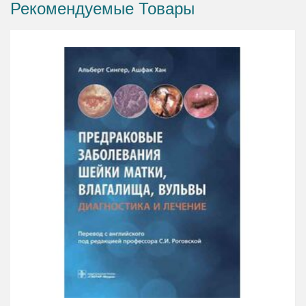
Рекомендуемые Товары
онкологов, патологов, ординаторов и врачей других
специальностей, занимающихся профилактикой,
диагностикой и лечением рака шейки матки.
Compact, visually instructive, practice-oriented guide to
colposcopy - revised and updated editionLike the
successful first edition, the great strength of this
completely revised and updated second edition of
Burghardt's Primary Care Colposcopy is its oversized,
high-quality color colposcopic photographs. Novice and
experienced examining practitioners will appreciate the
utility of these diagnostic quality images in making
confident assessments regarding the appearance of the
cervix as seen in colposcopy. All requisite information for
the successful implementation of this standard