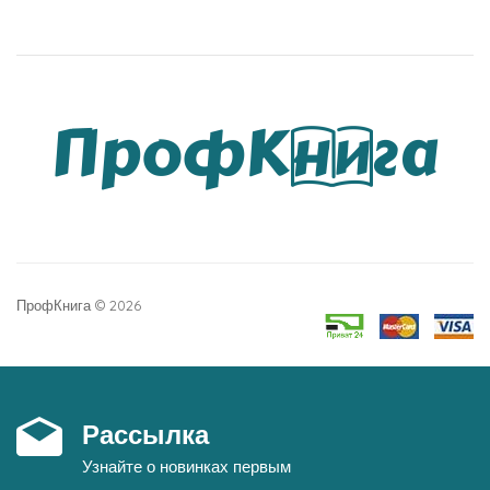
these sitesCohesive concept, organization and
presentation - produced and authored by a working
team of three experts with decades of experience in
gynecology and histopathologyCurrent international
guidelines and updated nomenclature formulated by the
International Federation for Cervical Pathology and
Colposcopy (IFCPC) with the International Society for
the Study of Vulvar Disease (ISSVD) and the 2014 WHO
Classification of Tumors of Female Reproductive
ПрофКнига © 2026
OrgansPrimary care practitioners, nurse practitioners,
residents/fellows-in-training in gynecologic oncology
programs, and gynecologists and obstetricians in
practice will prize Burghardt's Primary Care Colposcopy
Рассылка
as an indispensable partner in accessing colposcopic
Узнайте о новинках первым
findings, in reaching the right differential diagnosis, and