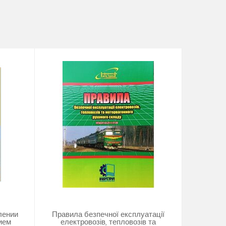
лении
Правила безпечної експлуатації
ием
електровозів, тепловозів та