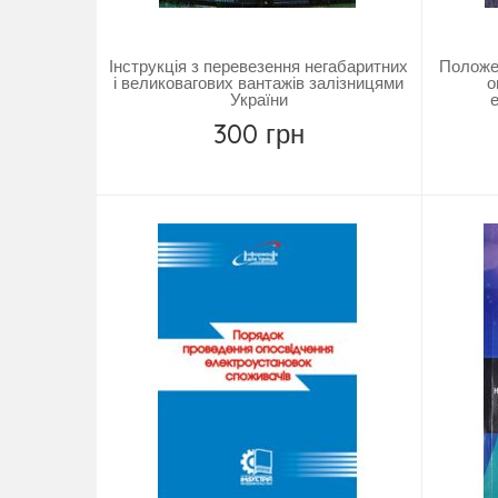
Інструкція з перевезення негабаритних
Положен
і великовагових вантажів залізницями
о
України
е
300 грн
Замовити