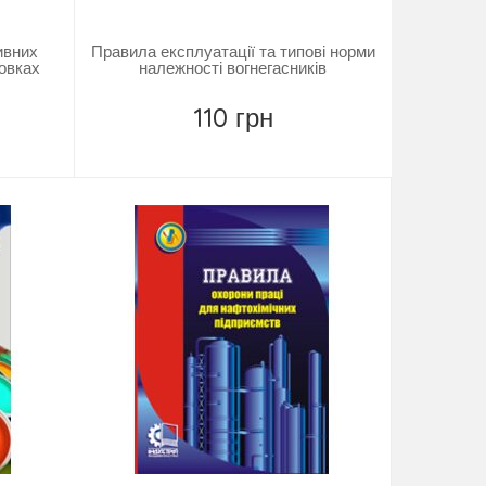
ивних
Правила експлуатації та типові норми
овках
належності вогнегасників
110 грн
Замовити