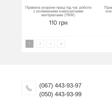
Правила охорони праці під час роботи
Прав
з полімерними композитними
еле
матеріалами (ПКМ)
110 грн
Купить
1
2
>
>|
(067) 443-93-97
(050) 443-93-99