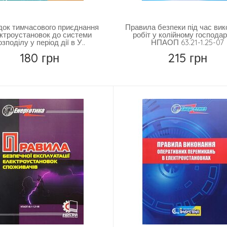
ок тимчасового приєднання
Правила безпеки під час ви
ктроустановок до системи
робіт у колійному господар
озподілу у період дії в У..
НПАОП 63.21-1.25-07
180 грн
215 грн
Купить
Купить