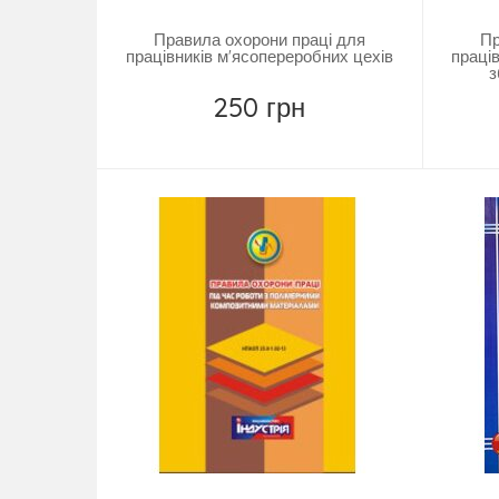
Правила охорони праці для
Пр
працівників м'ясопереробних цехів
праців
з
250 грн
Купить