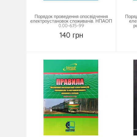
Порядок проведення опосвідчення
Поряд
електроустановок споживачів. НПАОП
еле
0.00-6.15-99
р
140 грн
Купить