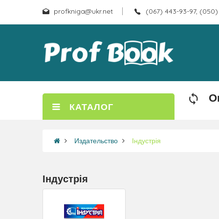
profkniga@ukr.net
(067) 443-93-97, (050)
О
КАТАЛОГ
Издательство
Індустрія
Індустрія