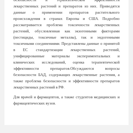
лекарственных растений и
препаратов из них. Приводятся
данные о применении препаратов рас
тительного
происхождения в странах Европы и США. Подробно
рассма
тривается проблема токсичности лекарственных
растений, обусловлен
ная как экзогенными факторами
(пестициды, токсичные металлы), так и
эндогенными
токсичными соединениями. Представлены данные о при
нятой
в ЕС стандартизации лекарственных растений,
унифицированные
материалы экспериментальных и
клинических исследований, оценка
терапевтической
эффективности препаратов.
Обсуждаются вопросы
безопасности БАД, содержащих лекарственные
растения, а
также проблема безопасности и эффективности препара
тов
лекарственных растений в РФ.
Для врачей и фармацевтов, а также студентов медицинских и
фар
мацевтических вузов.