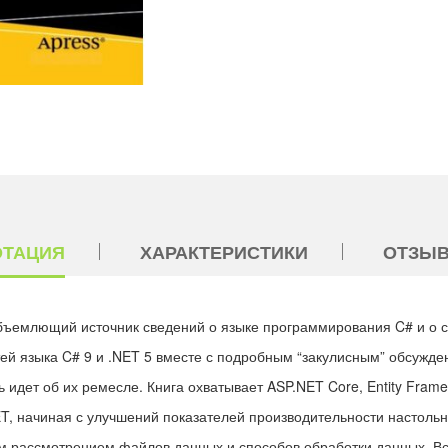
ОТАЦИЯ
ХАРАКТЕРИСТИКИ
ОТЗЫВ
объемлющий источник сведений о языке программирования C# и о с
ей языка C# 9 и .NET 5 вместе с подробным “закулисным” обсужд
ь идет об их ремесле. Книга охватывает ASP.NET Core, Entity Fram
 начиная с улучшений показателей производительности настольн
 рассмотрением файлов данных и способов обработки данных. Вс