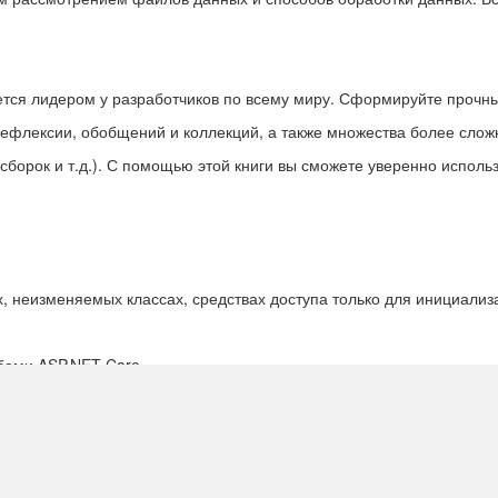
ляется лидером у разработчиков по всему миру. Сформируйте прочн
рефлексии, обобщений и коллекций, а также множества более сложн
сборок и т.д.). С помощью этой книги вы сможете уверенно исполь
х, неизменяемых классах, средствах доступа только для инициализ
жбами ASP.NET Core