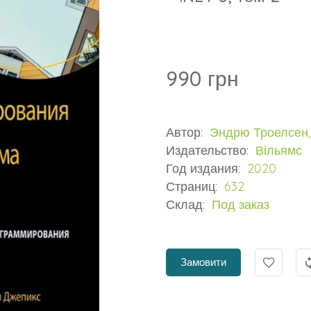
990 грн
Автор:
Эндрю Троелсен,
Издательство:
Вільямс
Год издания:
2020
Страниц:
632
Склад:
Под заказ
Замовити