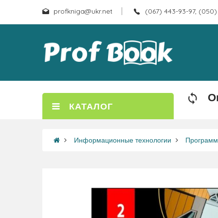
profkniga@ukr.net
(067) 443-93-97, (050)
О
КАТАЛОГ
Информационные технологии
Программ