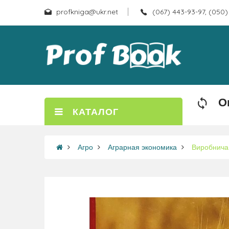
profkniga@ukr.net
(067) 443-93-97, (050)
О
КАТАЛОГ
Агро
Аграрная экономика
Виробнича