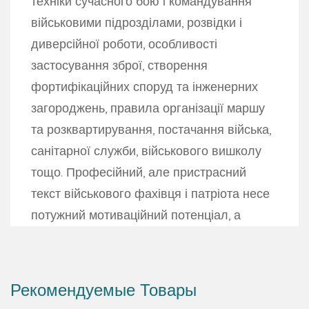
техніки сучасного бою і командування
військовими підрозділами, розвідки і
диверсійної роботи, особливості
застосування зброї, створення
фортифікаційних споруд та інженерних
загороджень, правила організації маршу
та розквартирування, постачання війська,
санітарної служби, військового вишколу
тощо. Професійний, але пристрасний
текст військового фахівця і патріота несе
потужний мотиваційний потенціал, а
доповнений рисунками, схемами і
таблицями може бути легко засвоєний.
Для офіцерів, сержантів, солдатів
Рекомендуемые Товары
Збройних Сил України, а також усіх, хто