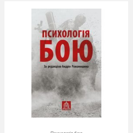
хоче належно підготуватися до захисту
своєї країни від агресії ворога та
збільшити свої шанси на виживання у
бою. У цьому томі розкрито основи
ведення бойових дій вночі, взимку, а
також особливості боротьби за водні
перешкоди, з ворожими танками на
близькій відстані, з повітряним десантом.