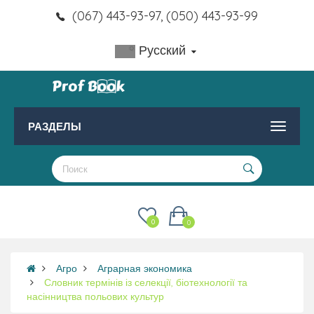
(067) 443-93-97, (050) 443-93-99
Русский
РАЗДЕЛЫ
0
0
Агро
Аграрная экономика
Словник термінів із селекції, біотехнології та
насінництва польових культур