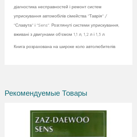
діагностика несправностей і ремонт систем
уприскування автомобілів сімейства "Таврія" /
"Славута" і "Sens". Розглянуті системи уприскування,
вживані з двигунами об'ємом 1,1 л, 1,2 л і 1,3 л.
Книга розрахована на широке коло автолюбителів.
Рекомендуемые Товары