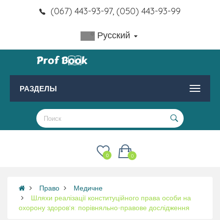
(067) 443-93-97, (050) 443-93-99
Русский
РАЗДЕЛЫ
0
0
Право
Медичне
Шляхи реалізації конституційного права особи на
охорону здоров’я: порівняльно-правове дослідження