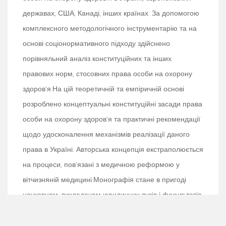
державах, США, Канаді, інших країнах. За допомогою
комплексного методологічного інструментарію та на
основі соціонормативного підходу здійснено
порівняльний аналіз конституційних та інших
правових норм, стосовних права особи на охорону
здоров’я.На цій теоретичній та емпіричній основі
розроблено концептуальні конституційні засади права
особи на охорону здоров’я та практичні рекомендації
щодо удосконалення механізмів реалізації даного
права в Україні. Авторська концепція екстраполюється
на процеси, пов’язані з медичною реформою у
вітчизняній медицині.Монографія стане в пригоді
науковцям, викладачам юридичних вузів і факультетів,
а також юристам-практикам та всім, хто цікавиться
питаннями сучасного конституційного права.