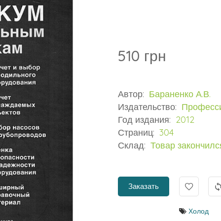
510 грн
Автор:
Бараненко А.В.
Издательство:
Професс
Год издания:
2012
Страниц:
304
Склад:
Товар закончилс
Заказать
Холод