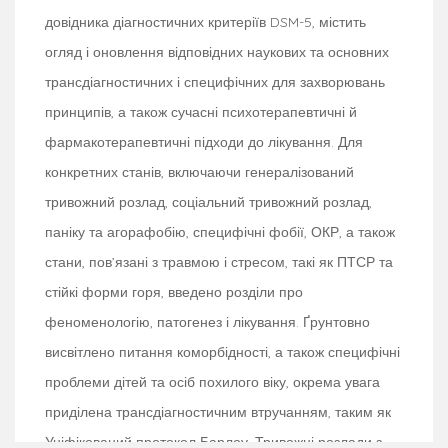
довідника діагностичних критеріїв DSM-5, містить
огляд і оновлення відповідних наукових та основних
трансдіагностичних і специфічних для захворювань
принципів, а також сучасні психотерапевтичні й
фармакотерапевтичні підходи до лікування. Для
конкретних станів, включаючи генералізований
тривожний розлад, соціальний тривожний розлад,
паніку та агорафобію, специфічні фобії, ОКР, а також
стани, пов’язані з травмою і стресом, такі як ПТСР та
стійкі форми горя, введено розділи про
феноменологію, патогенез і лікування. Ґрунтовно
висвітлено питання коморбідності, а також специфічні
проблеми дітей та осіб похилого віку, окрема увага
приділена трансдіагностичним втручанням, таким як
Уніфікований протокол Барлоу. Тривожні розлади з