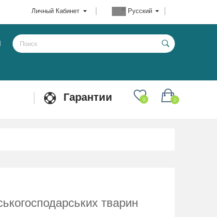
Личный Кабинет
Русский
Ы
Гарантии
0
0
ськогосподарських тварин