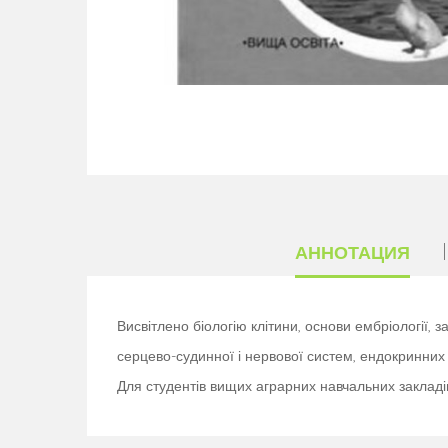
АННОТАЦИЯ
Висвітлено біологію клітини, основи ембріології, з
серцево-судинної і нервової систем, ендокринних о
Для студентів вищих аграрних навчальних закладів I