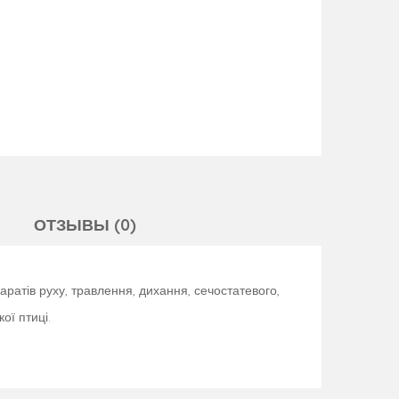
ОТЗЫВЫ (0)
паратів руху, травлення, дихання, сечостатевого,
ої птиці.