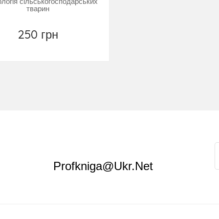
логія сільськогосподарських
тварин
250 грн
Замовити
Profkniga@ukr.net