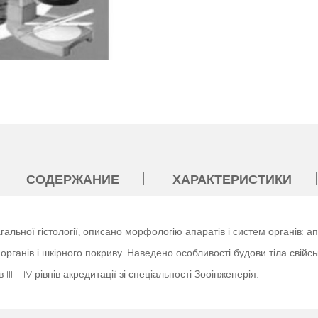
СОДЕРЖАНИЕ
ХАРАКТЕРИСТИКИ
агальної гістології; описано морфологію апаратів і систем органів: а
рганів і шкірного покриву. Наведено особливості будови тіла свійськ
II – IV рівнів акредитації зі спеціальності Зооінженерія.