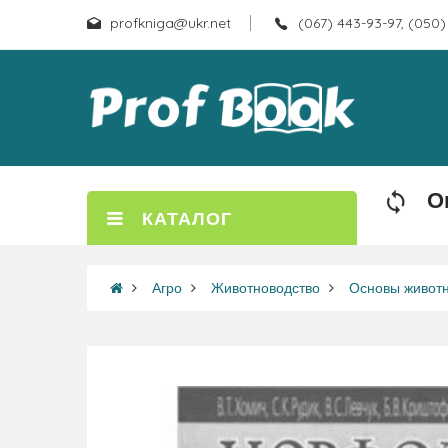
profkniga@ukr.net
(067) 443-93-97, (050)
О
КАТАЛОГ
Агро
Животноводство
Основы живот