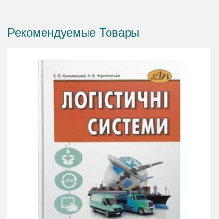
“Менеджмент” галузі знань 07 “Управління та
адміністрування”, слухачів системи перекваліфікації та
Рекомендуемые Товары
перепідготовки кадрів, працівників служб логістики, усіх, хто
цікавиться логістикою.