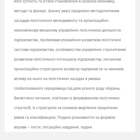
його сутність та етапи становлення в сучасній економіці,
методи та функції. Значну увагу приділено методологічним
засадам логістичного менеджменту та організаційно-
економічному механізму управління логістичною діяльністю
підприємства, проблемам управління розвитком логістичної
системи підприємства, особливостям управління стратегічним
розвитком логістичного потенціалу підприємства, питанням
організаційно-структурного розвитку підприємств та чинників
впливу на нього на логістичних засадах в умовах
глобалізованого середовища під дією різного роду збурень.
Висвітлено питання, пов’язані із формуванням логістичних
стратегій, їх структурою за ознакою виділення ієрархічних
рівнів та класифікацією. Подано різноманітні за формою
вправи – тести, ситуаційні завдання, задачі.
Для студентів закладів вищої освіти спеціальності 0.73