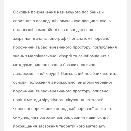
Основне призначення навчального посібника –
сприяння в оволодінні навчальною дисципліною, в
організації самостійної освітньої діяльності,
закріпленні знань топографічної анатомії черевної
порожнини та заочеревинного простору, поглиблення
знань з малоінвазивної хірургії та ознайомлення з
методами випрацювання базових навичок
лапароскопічної хірургії. Навчальний посібник містить
основні положення з нормальної анатомії черевної
порожнини та заочеревинного простору, описано
новітні методи хірургічного лікування патологій
черевної порожнини і передньої черевної стінки та
симуляційні програми випрацювання навичок для
покращення засвоєння теоретичного матеріалу.