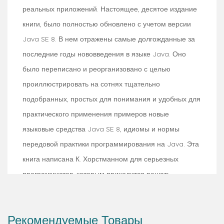
реальных приложений. Настоящее, десятое издание
книги, было полностью обновлено с учетом версии
Java SE 8. В нем отражены самые долгожданные за
последние годы нововведения в языке Java. Оно
было переписано и реорганизовано с целью
проиллюстрировать на сотнях тщательно
подобранных, простых для понимания и удобных для
практического применения примеров новые
языковые средства Java SE 8, идиомы и нормы
передовой практики программирования на Java. Эта
книга написана К. Хорстманном для серьезных
программистов, которым приходится решать
практические задачи. Она поможет им достичь
глубокого понимания языка Java и его библиотеки. В
Рекомендуемые Товары
первом томе настоящего двухтомного издания