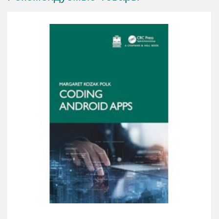
основное внимание уделяется основным понятиям
языка Java и принципам современного
программирования пользовательского интерфейса. В
этом томе рассматриваются самые разные вопросы:
от принципов объектно-ориентированного
программирования до обобщений, коллекций,
лямбда-выражений, разработки графического
интерфейса средствами библиотеки Swing, а также
новейшие методики параллельного и
функционального программирования.