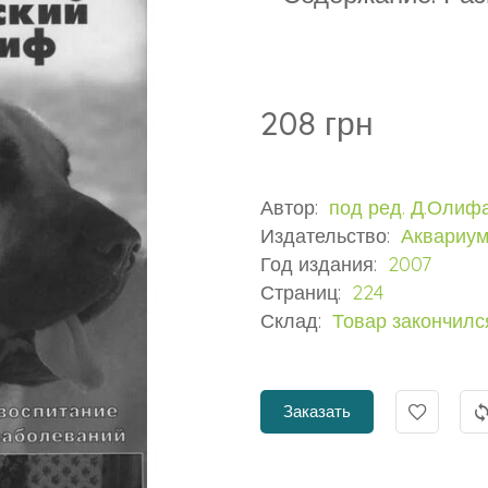
208 грн
Автор:
под ред. Д.Олиф
Издательство:
Аквариу
Год издания:
2007
Страниц:
224
Склад:
Товар закончилс
Заказать