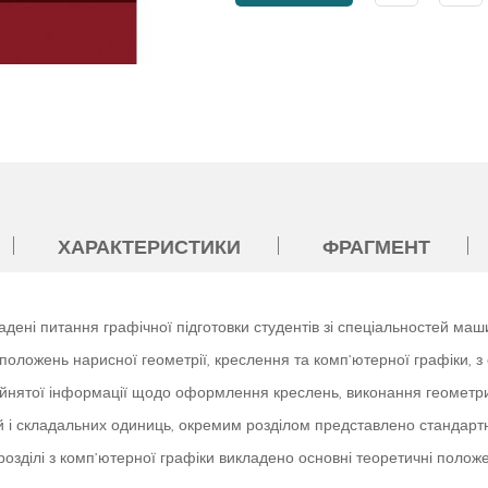
ХАРАКТЕРИСТИКИ
ФРАГМЕНТ
дені питання графічної підготовки студентів зі спеціальностей маши
ожень нарисної геометрії, креслення та комп’ютерної графіки, з ор
рийнятої інформації щодо оформлення креслень, виконання геометр
лей і складальних одиниць, окремим розділом представлено стандарт
озділі з комп’ютерної графіки викладено основні теоретичні положе