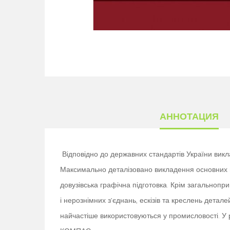
АННОТАЦИЯ
Відповідно до державних стандартів України викла
Максимально деталізовано викладення основних пол
довузівська графічна підготовка. Крім загальноп
і нерознімних з’єднань, ескізів та креслень дета
найчастіше використовуються у промисловості. У р