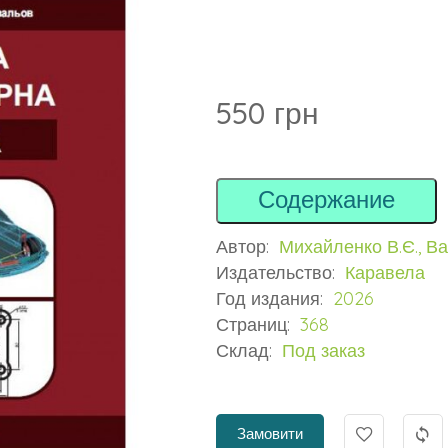
550 грн
Содержание
Автор:
Михайленко В.Є., Ван
Издательство:
Каравела
Год издания:
2026
Страниц:
368
Склад:
Под заказ
Замовити