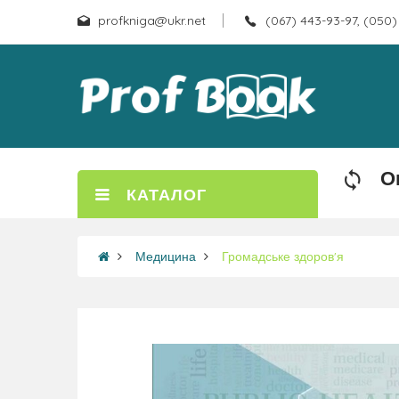
profkniga@ukr.net
(067) 443-93-97, (050)
О
КАТАЛОГ
Медицина
Громадське здоров'я