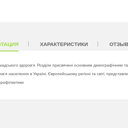
ОТАЦИЯ
ХАРАКТЕРИСТИКИ
ОТЗЫВ
омадського здоров’я. Розділи присвячені основним демографічним та
в’я населення в Україні, Європейському регіоні та світі; представле
профілактики.