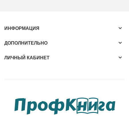
собаководам, и опытным заводчикам этой
прекрасной породы. ( 208 cтр., илл. , цветные
вклейки, пер. с англ. )
ИНФОРМАЦИЯ
ДОПОЛНИТЕЛЬНО
ЛИЧНЫЙ КАБИНЕТ