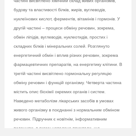
частині висвітлено хімічний склад живих організмів,
будову та властивості білків, жирів, вуглеводів,
нуклеїнових кислот, ферментів, вітамінів і гормонів. У
другій частині – процеси обміну речовин, зокрема,
обмін ліпідів, вуглеводів, нуклеотидів, простих і
складних білків і мінеральних солей. Розглянуто
енергетичний обмін і вплив різних речовин, зокрема
фармацевтичних препаратів, на енергетику клітини. В
третій частині висвітлено гормональну регуляцію
обміну речовин і функцій організму. Четверта частина
містить опис біохімії окремих органів і систем.
Наведено метаболізм лікарських засобів в умовах
живого організму в поєднанні з нормальним обміном
речовин. Підручник є новітнім, інформативним
виданням, в якому наведено приклади, що