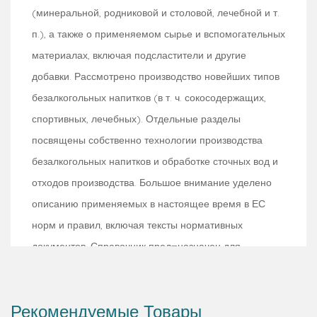
(минеральной, родниковой и столовой, лечебной и т.
п.), а также о применяемом сырье и вспомогательных
материалах, включая подсластители и другие
добавки. Рассмотрено производство новейших типов
безалкогольных напитков (в т. ч. сокосодержащих,
спортивных, лечебных). Отдельные разделы
посвящены собственно технологии производства
безалкогольных напитков и обработке сточных вод и
отходов производства. Большое внимание уделено
описанию применяемых в настоящее время в ЕС
норм и правил, включая тексты нормативных
документов. Справочник пред¬назначен для
технологов, менеджеров по качеству и производству,
а также для поставщиков индустрии напитков.
Рекомендуемые Товары