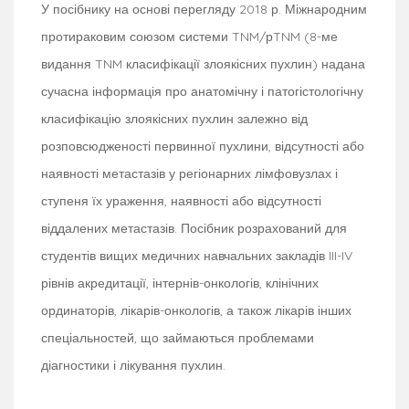
У посібнику на основі перегляду 2018 р. Міжнародним
протираковим союзом системи TNM/рTNM (8-ме
видання TNM класифікації злоякісних пухлин) надана
сучасна інформація про анатомічну і патогістологічну
класифікацію злоякісних пухлин залежно від
розповсюдженості первинної пухлини, відсутності або
наявності метастазів у регіонарних лімфовузлах і
ступеня їх ураження, наявності або відсутності
віддалених метастазів. Посібник розрахований для
студентів вищих медичних навчальних закладів III-IV
рівнів акредитації, інтернів-онкологів, клінічних
ординаторів, лікарів-онкологів, а також лікарів інших
спеціальностей, що займаються проблемами
діагностики і лікування пухлин.