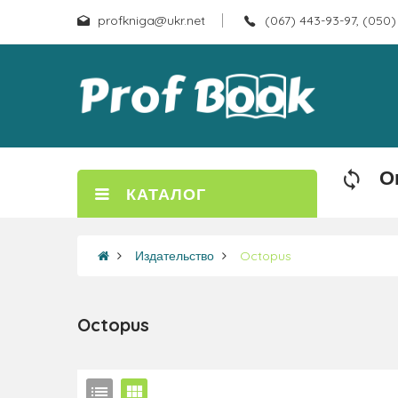
profkniga@ukr.net
(067) 443-93-97, (050)
О
КАТАЛОГ
Издательство
Octopus
Octopus