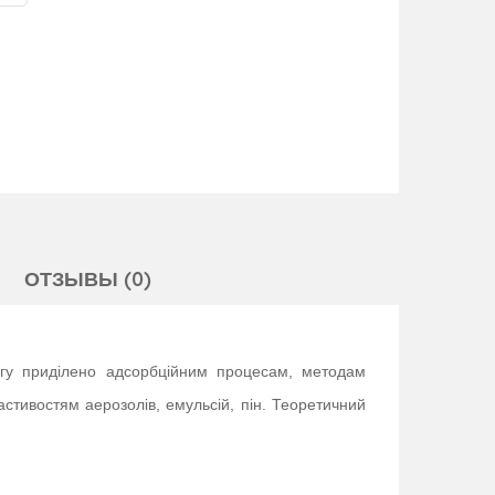
ОТЗЫВЫ (0)
увагу приділено адсорбційним процесам, методам
стивостям аерозолів, емульсій, пін. Теоретичний