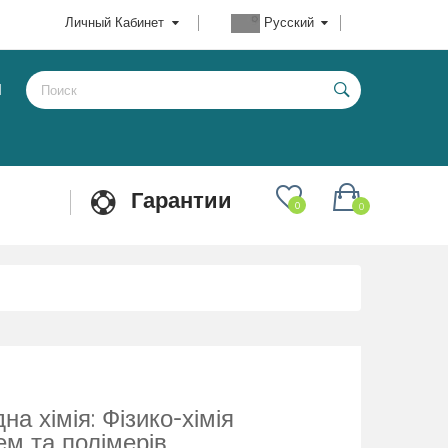
Личный Кабинет
Русский
Ы
Гарантии
0
0
на хімія: Фізико-хімія
ем та полімерів