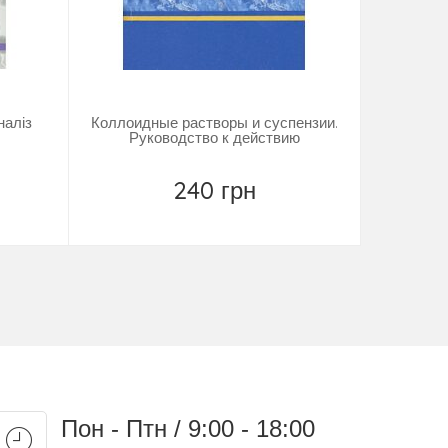
наліз
Коллоидные растворы и суспензии.
Аналітичн
Руководство к действию
240 грн
Купить
Пон - Птн / 9:00 - 18:00