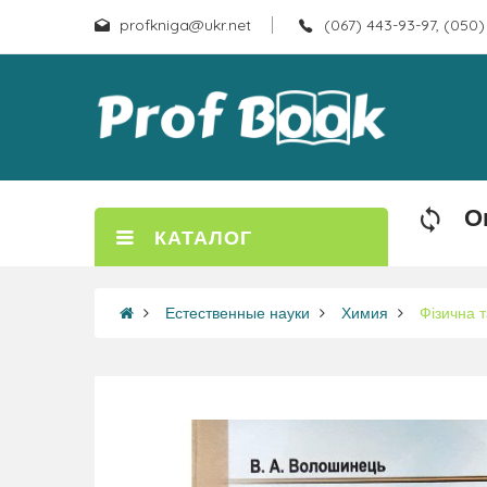
profkniga@ukr.net
(067) 443-93-97, (050)
О
КАТАЛОГ
Естественные науки
Химия
Фізична т