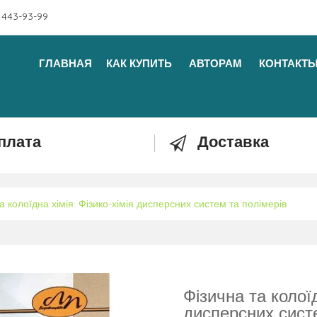
 443-93-99
ГЛАВНАЯ
КАК КУПИТЬ
АВТОРАМ
КОНТАКТ
плата
Доставка
а колоїдна хімія: Фізико-хімія дисперсних систем та полімерів
Фізична та колоїд
дисперсних сист