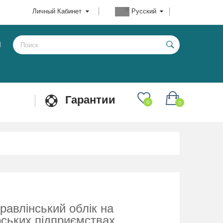
Личный Кабинет
Русский
Ы
Гарантии
0
0
равлінський облік на
рських підприємствах