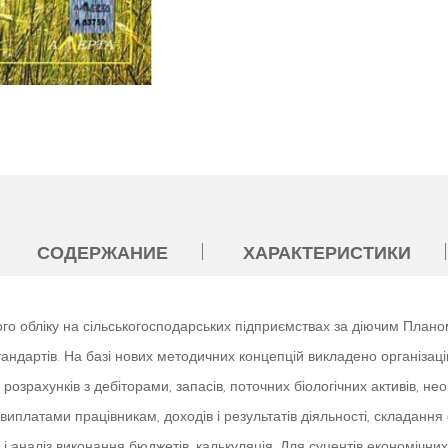
СОДЕРЖАНИЕ
ХАРАКТЕРИСТИКИ
ого обліку на сільськогосподарських підприємствах за діючим Плано
андартів. На базі нових методичних концепцій викладено організацію
, розрахунків з дебіторами, запасів, поточних біологічних активів, нео
а виплатами працівникам, доходів і результатів діяльності, складання 
аналіз виконання бюджетів, калькуляція. Для суцентів економічних 