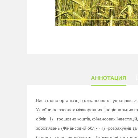
АННОТАЦИЯ
Висвітлено організацію фінансового і управлінськ
України на засадах міжнародних і національних ст
облік - І) - грошових коштів, фінансових інвестицій
зобов'язань (Фінансовий облік - II) -розрахунків з
бюджетування, виробництва, бюджетний контроль і 