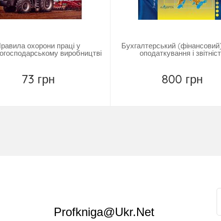
равила охорони праці у
Бухгалтерський (фінансовий)
когосподарському виробництві
оподаткування і звітніс
73 грн
800 грн
Повідомити
Повідомити
Profkniga@ukr.net