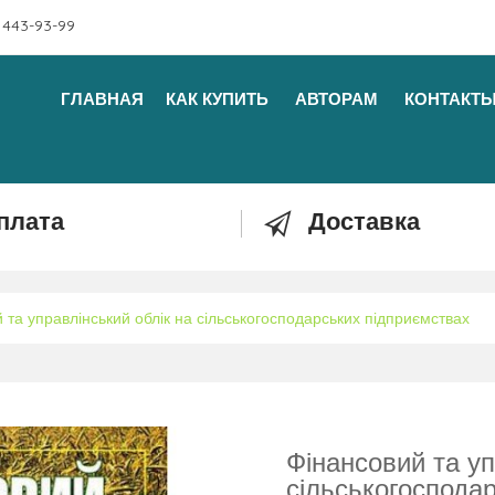
 443-93-99
ГЛАВНАЯ
КАК КУПИТЬ
АВТОРАМ
КОНТАКТ
плата
Доставка
 та управлінський облік на сільськогосподарських підприємствах
Фінансовий та уп
сільськогоспода