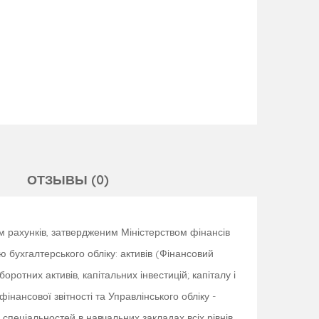
ОТЗЫВЫ (0)
м рахунків, затвердженим Міністерством фінансів
 бухгалтерського обліку: активів (Фінансовий
боротних активів, капітальних інвестицій; капіталу і
фінансової звітності та Управлінського обліку -
спеціальностей в навчальних закладах всіх рівнів