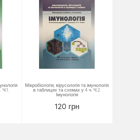
мунологія
Мікробіологія, вірусологія та імунологія
Англійс
 Ч.1.
в таблицях та схемах у 4 ч. Ч.2.
Імунологія
120 грн
Повідомити