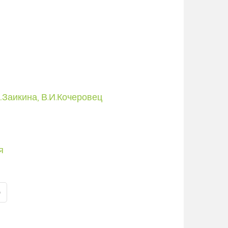
А.Заикина, В.И.Кочеровец
я