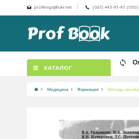
profkniga@ukr.net
(067) 443-93-97, (050)
О
КАТАЛОГ
Медицина
Фармация
Методы исслед