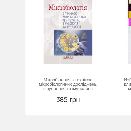
Мікробіологія з технікою
Из
мікробіологічних досліджень,
кли
вірусологія та імунологія
м
385 грн
Повідомити