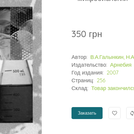
350 грн
Автор:
В.А.Галынкин, Н.
Издательство:
Арнебия
Год издания:
2007
Страниц:
256
Склад:
Товар закончилс
Заказать