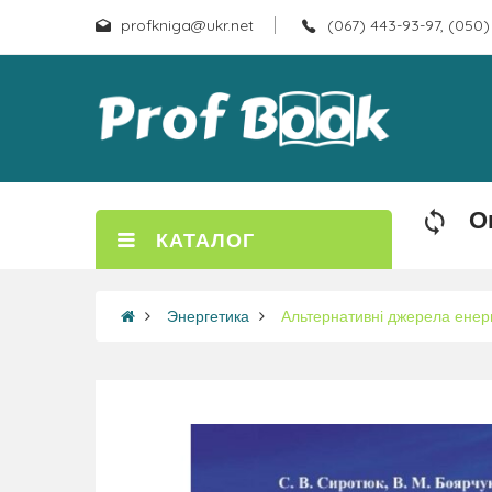
profkniga@ukr.net
(067) 443-93-97, (050)
О
КАТАЛОГ
Энергетика
Альтернативні джерела енергі