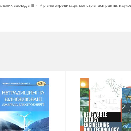
их закладів ІІІ – IV рівнів акредитації, магістрів, аспірантів, науко