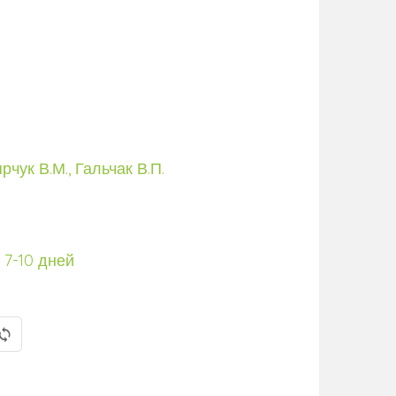
рчук В.М., Гальчак В.П.
 7-10 дней