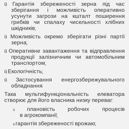
Гарантія збереженості зерна під час
ü
зберігання і можливість оперативно
усунути загрози на кшталт поширення
грибків чи спалаху чисельності хлібних
шкідників;
Можливість окремо зберігати різні партії
ü
зерна;
Оперативне завантаження та відправлення
ü
продукції залізничним
чи
автомобільним
транспортом;
Екологічність;
ü
Застосування енерго
збережувального
ü
обладнання.
Така мультифункціональність елеватора
створює для його власника низку переваг
:
плановість робочих процесів
ü
в агрокомпанії;
гарантія збереженості врожаю;
ü