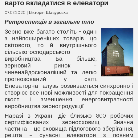
варто вкладатися в елеватори
07.07.2020 | Вікторія Шавурська
Ретроспекція в загальне тло
Зерно вже багато століть - один
з найпоширеніших товарів що
світового, то й внутрішнього
сільськогосподарського
виробництва. Ба більше,
зерновий ринок –
чиненайдосконаліший та легко
прогнозований у світі.
Елеваторна галузь розвивається синхронно і
створює все нові можливості для покращення
якості і зменшення енерговитратності
виробництва зернопродукції.
Наразі в Україні
діє
близько 800 робочих
сертифікованих зерносховищ.
Значна
частина – це сховища підлогового зберігання,
решта – сучасні елеватори з повним