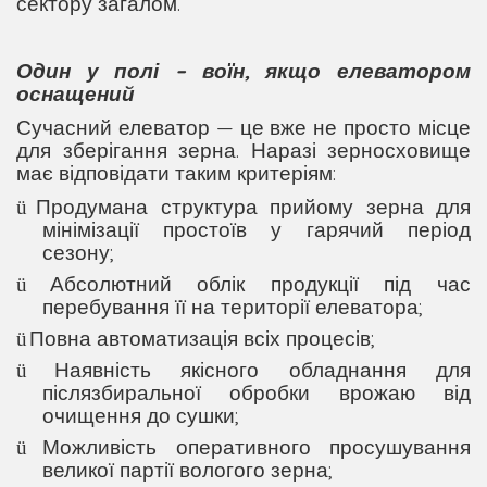
сектору загалом.
Один у полі – воїн, якщо елеватором
оснащений
С
учасний елеватор — це
вже не
просто місце
для зберігання зерна.
Наразі
зерносховище
має
відповідати таким критеріям:
Продумана структура прий
ому
зерна
для
ü
мінімізації
простої
в у гарячий
період
сезону;
Абсолютний облік продукції під час
ü
перебування її на території елеватора;
Повна
автоматизація всіх процесів;
ü
Наявність якісного обладнання для
ü
післязбиральної обробки врожаю
від
очищення
до
суш
ки
;
Можливість оперативно
го
просушування
ü
велик
ої
партії вологого зерна;