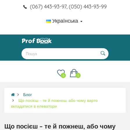
(067) 443-93-97, (050) 443-93-99
Українська
0
0
Блог
Що посієш – те й пожнеш, або чому варто
вкладатися в елеватори
Що посієш – те й пожнеш, або чому