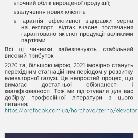
точний облік вирощеної продукції;
ü
залучення нових клієнтів
ü
гарантія ефективної
відправки зерна
ü
на експорт
, відтак
вчасне постачання
гарантовано якісної продукції великими
партіями.
Всі ці чинники забезпечують
стабільний
високий прибуто
к.
2020­
та,
більшою мірою
,
2021
імовірно стануть
перехідним стагнаційним періодом у розвитку
елеваторної галузі.
Це непростий процес, що
вимагає достатньої обізнаності і
кваліфікованості. Тож ми підготували для вас
добірку професійної літератури з цього
питання:
https://profbook.com.ua/harchova/zerno/elevator