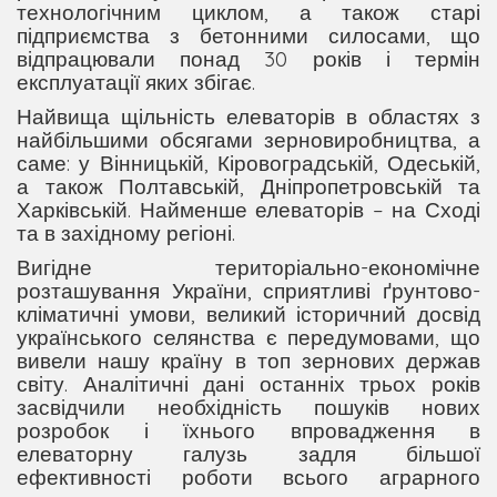
технологічним циклом, а також старі
підприємства з бетонними силосами, що
відпрацювали понад 30 років і термін
експлуатації яких збігає.
Найвища щільність елеваторів в областях з
найбільшими обсягами зерновиробництва
, а
саме:
у Вінницькій, Кіровоградській, Одеській,
а також Полтавській, Дніпропетровській та
Харківській. Найменше елеваторів – на
С
ході
та
в
західному регіоні.
Вигідне територіально-економічне
розташування України, сприятливі ґрунтово-
кліматичні умови, великий історичний досвід
українського селянства є передумовами, що
вивели нашу країну в топ зернових держав
світу. Аналітичні дані останніх трьох років
засвідчили необхідність пошуків нових
розробок і їхнього впровадження в
елеваторну галузь задля більшої
ефективності роботи всього аграрного