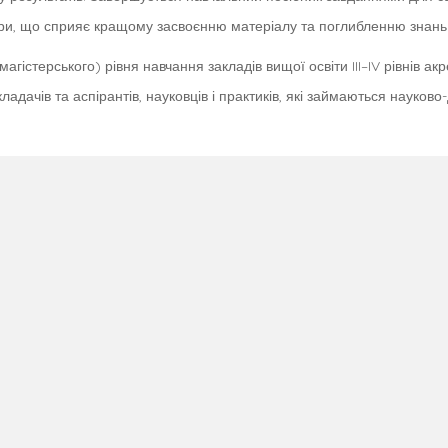
ри, що сприяє кращому засвоєнню матеріалу та поглибленню знань
гістерського) рівня навчання закладів вищої освіти III–IV рівнів ак
адачів та аспірантів, науковців і практиків, які займаються науково-