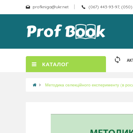
profkniga@ukr.net
(067) 443-93-97, (050)
АК
КАТАЛОГ
Методика селекційного експерименту (в рос