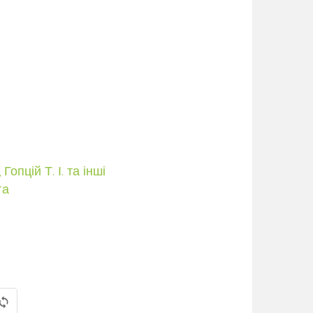
Гопцій Т. І. та інші
га