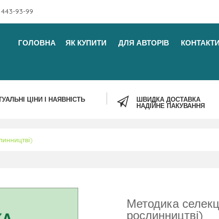
 443-93-99
ГОЛОВНА
ЯК КУПИТИ
ДЛЯ АВТОРІВ
КОНТАКТ
ТУАЛЬНІ ЦІНИ І НАЯВНІСТЬ
ШВИДКА ДОСТАВКА
НАДІЙНЕ ПАКУВАННЯ
линництві)
Методика селекц
рослинництві)