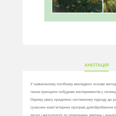
АНОТАЦІЯ
У навчальному посібнику викладено основи методи
також принципи побудови експериментів у селекці
Окрему увагу приділено системному підходу до ро
сучасних комп’ютерних програм дляоброблення екс
засад і методології до практичних завдань і анал