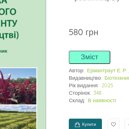
580 грн
Зміст
Автор:
Ермантраут Е. Р. , 
Видавництво:
Біотехкни
Рік видання:
2025
Сторінок:
348
Склад:
В наявності
Купити