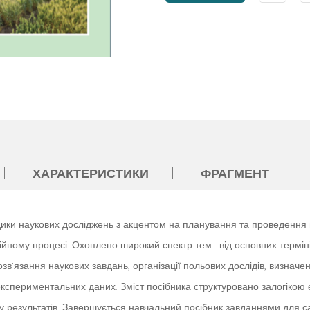
ХАРАКТЕРИСТИКИ
ФРАГМЕНТ
ки наукових досліджень з акцентом на планування та проведення по
йному процесі. Охоплено широкий спектр тем– від основних термінів
зв’язання наукових завдань, організації польових дослідів, визнач
периментальних даних. Зміст посібника структуровано залогікою е
ізу результатів. Завершується навчальний посібник завданнями для 